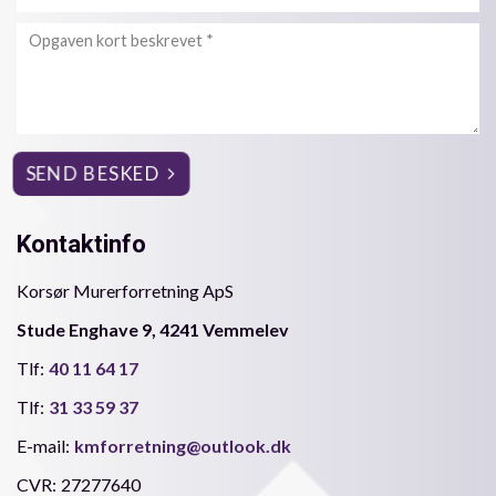
Kontaktinfo
Korsør Murerforretning ApS
Stude Enghave 9, 4241 Vemmelev
Tlf:
40 11 64 17
Tlf:
31 33 59 37
E-mail:
kmforretning@outlook.dk
CVR:
27277640