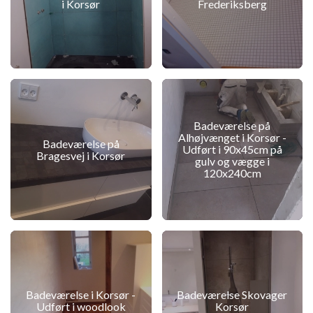
i Korsør
Frederiksberg
Badeværelse på
Alhøjvænget i Korsør -
Badeværelse på
Udført i 90x45cm på
Bragesvej i Korsør
gulv og vægge i
120x240cm
Badeværelse i Korsør -
Badeværelse Skovager
Udført i woodlook
Korsør