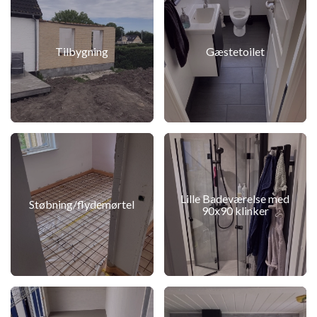
Tilbygning
Gæstetoilet
Lille Badeværelse med
Støbning/flydemørtel
90x90 klinker