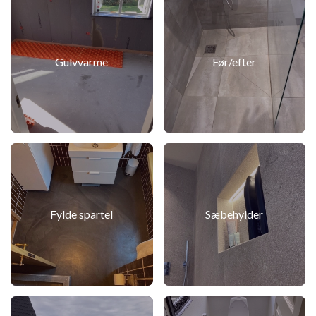
Gulvvarme
Før/efter
Fylde spartel
Sæbehylder