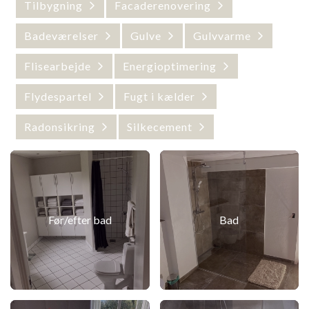
Tilbygning
Facaderenovering
Badeværelser
Gulve
Gulvvarme
Flisearbejde
Energioptimering
Flydespartel
Fugt i kælder
Radonsikring
Silkecement
Før/efter bad
Bad