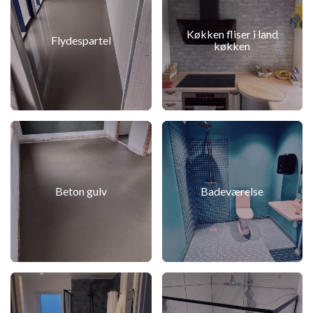
Køkken fliser i land
Flydespartel
køkken
Beton gulv
Badeværelse