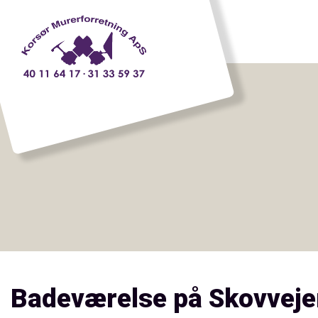
Gå
til
hovedindhold
Badeværelse på Skovveje