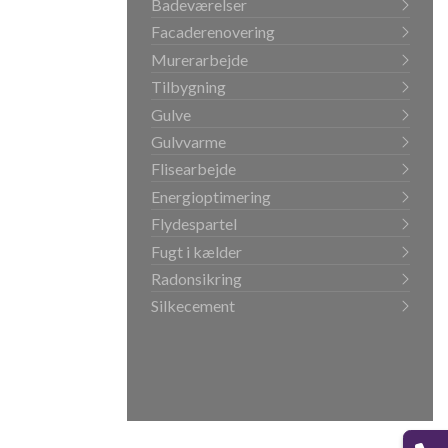
Badeværelser
Facaderenovering
Murerarbejde
Tilbygning
Gulve
Gulvvarme
Flisearbejde
Energioptimering
Flydespartel
Fugt i kælder
Radonsikring
Silkecement