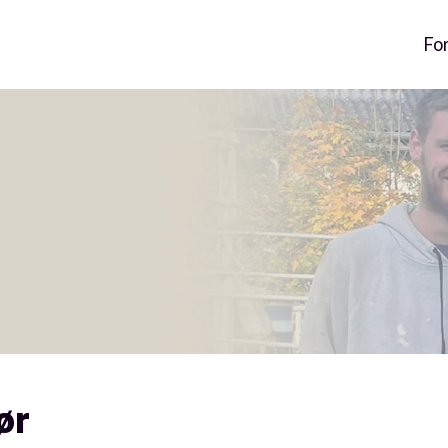
Fo
ør