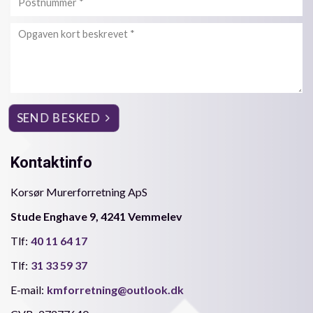
Kontaktinfo
Korsør Murerforretning ApS
Stude Enghave 9, 4241 Vemmelev
Tlf:
40 11 64 17
Tlf:
31 33 59 37
E-mail:
kmforretning@outlook.dk