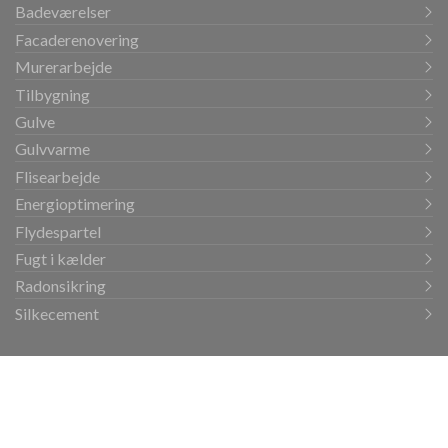
Badeværelser
Facaderenovering
Murerarbejde
Tilbygning
Gulve
Gulvvarme
Flisearbejde
Energioptimering
Flydespartel
Fugt i kælder
Radonsikring
Silkecement