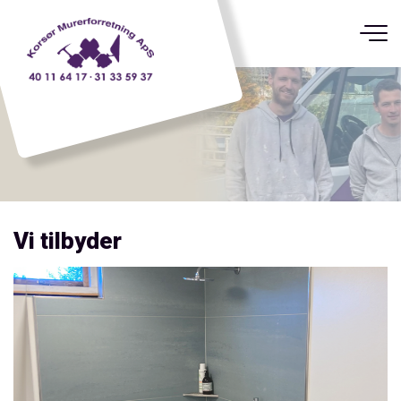
Gå
til
hovedindhold
Vi tilbyder
Nyt badeværelse